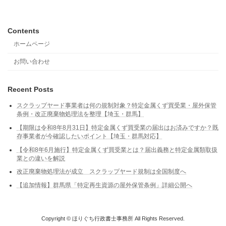
Contents
ホームページ
お問い合わせ
Recent Posts
スクラップヤード事業者は何の規制対象？特定金属くず買受業・屋外保管
条例・改正廃棄物処理法を整理【埼玉・群馬】
【期限は令和8年8月31日】特定金属くず買受業の届出はお済みですか？既
存事業者が今確認したいポイント【埼玉・群馬対応】
【令和8年6月施行】特定金属くず買受業とは？届出義務と特定金属類取扱
業との違いを解説
改正廃棄物処理法が成立 スクラップヤード規制は全国制度へ
【追加情報】群馬県「特定再生資源の屋外保管条例」詳細公開へ
Copyright © ほりぐち行政書士事務所 All Rights Reserved.